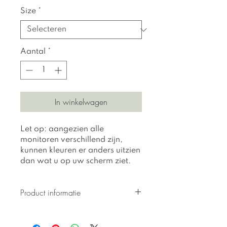
Size
*
Aantal
*
In winkelwagen
Let op: aangezien alle
monitoren verschillend zijn,
kunnen kleuren er anders uitzien
dan wat u op uw scherm ziet.
Product informatie
Alle prints zijn gedrukt op 310
gr getextureerd Hahnemuhle