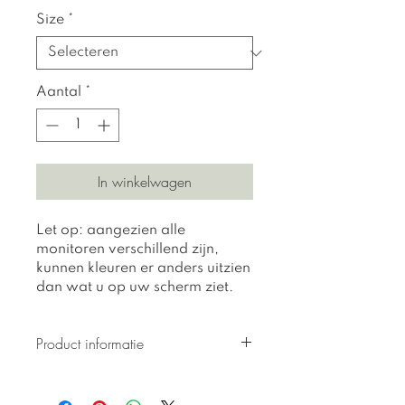
Size
*
Aantal
*
In winkelwagen
Let op: aangezien alle
monitoren verschillend zijn,
kunnen kleuren er anders uitzien
dan wat u op uw scherm ziet.
Product informatie
Alle prints zijn gedrukt op 310
gr getextureerd Hahnemuhle