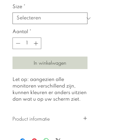
Size
*
Aantal
*
In winkelwagen
Let op: aangezien alle
monitoren verschillend zijn,
kunnen kleuren er anders uitzien
dan wat u op uw scherm ziet.
Product informatie
Alle prints zijn gedrukt op 310 gr
getextureerd Hahnemuhle