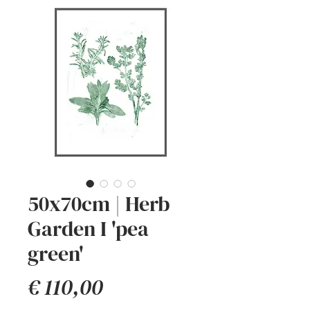
50x70cm | Herb
Garden I 'pea
green'
Prijs
€ 110,00