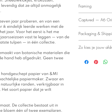
en. Sneeuwklokjes, krokussen,
• Originele botan
Framing
levendig dat ze altijd onmogelijk
• Met de hand ged
.
• Gedrukt op amb
Deze afdruk wor
(250 g/m²) met na
Captured — A6 Origi
sfeerfoto is een
 zeven jaar proberen, en van een
• Formaat afdruk:
indruk te geven
ar ik eindelijk leerde werken met de
• Elk werk is een 
Captured — Origin
zien in je interie
et jaar. Voor het eerst is het me
Packaging & Shipp
afzonderlijk gema
A6-formaat
Heb je hulp nodig b
rjaarsseizoen vast te leggen — van de
uniek
De A6-afdrukken 
maatwerk inlijstse
atste tulpen — in één collectie.
Je afdruk word
verkrijgbaar als 
Zo kies je jouw afd
aanvraag. Neem ge
tot 3 werkdage
dingen nu eenmaa
we samen naar de
 gemaakt van botanische materialen die
Kies twee afdrukk
Bekijk de
Capture
 de hand heb afgedrukt. Geen twee
afdrukken voor €3
welke bloemen je
kies de bloemen d
Wanneer je een k
ze samen op het 
een duo of trio to
p handgeschept papier van &MI
&MI Papery — klaa
je tijdens het af
achtelijke papiermaker. Zwaar en
verzameld seizoen
met de bloemen di
 natuurlijke randen, verkrijgbaar in
krijgen.
me ook na je beste
Het soort papier dat je wilt
Losse afdrukken zi
zorg ik ervoor dat
werken zijn bedoe
worden gereserve
houden.
aat. De collectie bestaat uit in
ke bloem één of twee exemplaren.