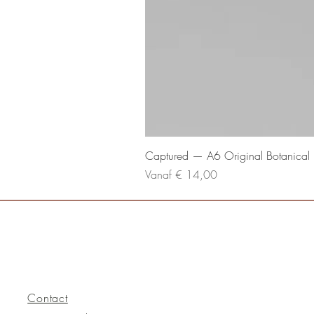
Captured — A6 Original Botanical P
Verkoopprijs
Vanaf
€ 14,00
Contact