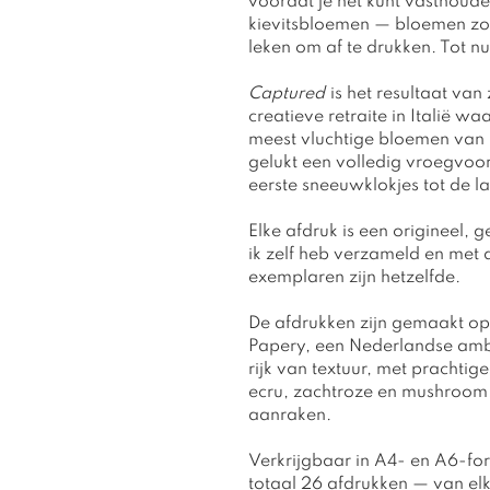
voordat je het kunt vasthoud
kievitsbloemen — bloemen zo 
leken om af te drukken. Tot nu
Captured
is het resultaat van
creatieve retraite in Italië wa
meest vluchtige bloemen van h
gelukt een volledig vroegvoo
eerste sneeuwklokjes tot de la
Elke afdruk is een origineel,
ik zelf heb verzameld en met
exemplaren zijn hetzelfde.
De afdrukken zijn gemaakt o
Papery, een Nederlandse amb
rijk van textuur, met prachtige
ecru, zachtroze en mushroom. 
aanraken.
Verkrijgbaar in A4- en A6-form
totaal 26 afdrukken — van el