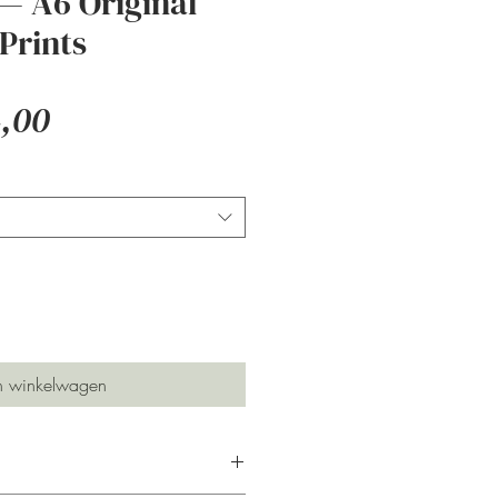
— A6 Original
Prints
Verkoopprijs
,00
n winkelwagen