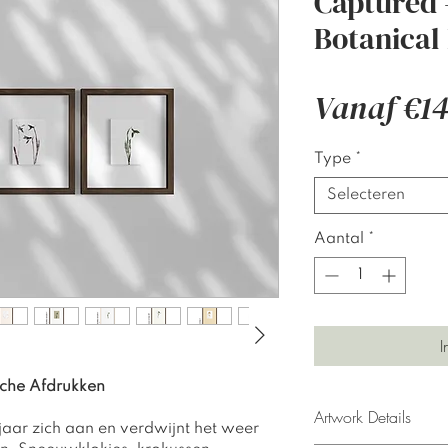
Captured 
Botanical 
Vanaf
€14
Type
*
Selecteren
Aantal
*
I
sche Afdrukken
Artwork Details
rjaar zich aan en verdwijnt het weer