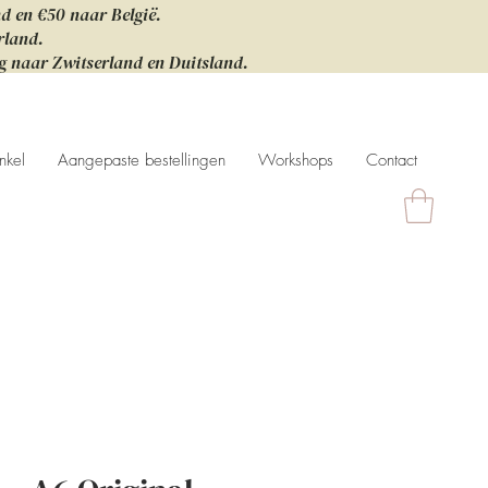
nd en €50 naar België.
rland.
ng naar Zwitserland en Duitsland.
nkel
Aangepaste bestellingen
Workshops
Contact