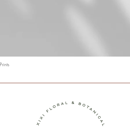
Snel overzicht
rints