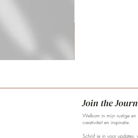
Fritillaria meleagris 'pink clay'
Prijs
€ 59,00
Join the Journ
Welkom in mijn rustige en 
creativiteit en inspiratie.
Schrijf je in voor updates,