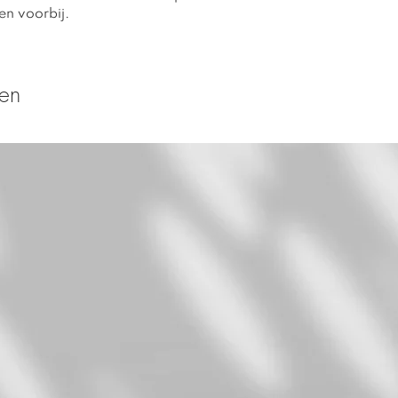
en voorbij.
ten