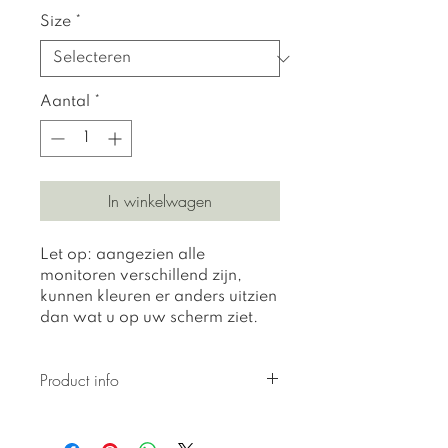
Size
*
Aantal
*
In winkelwagen
Let op: aangezien alle
monitoren verschillend zijn,
kunnen kleuren er anders uitzien
dan wat u op uw scherm ziet.
Product info
Alle prints zijn gedrukt op 310
gr getextureerd Hahnemuhle