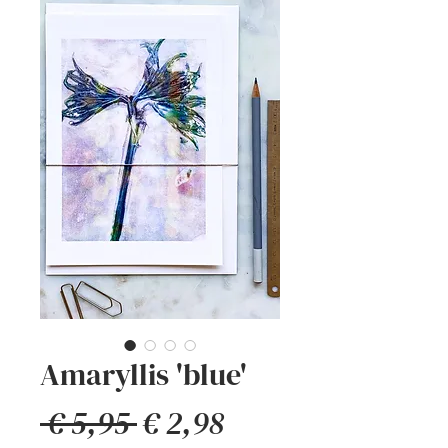
Amaryllis 'blue'
Normale
Verkoopprijs
 € 5,95 
€ 2,98