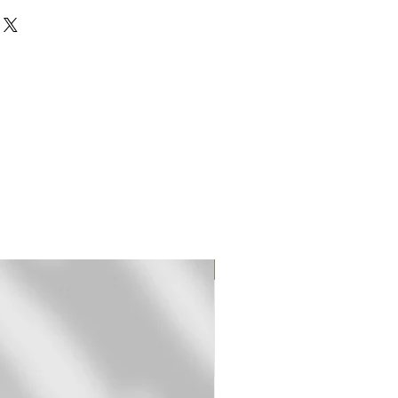
 gedrukt op 310 gr
Hahnemuhle German Etching
limited edition fine art (giclee)
merd en met de hand
zonden in een stevige
f envelop.
jst.
met 2 -3 days voor
Original Print