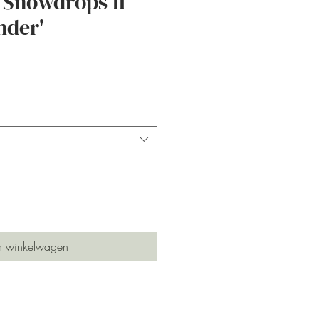
 Snowdrops II
nder'
ijs
n winkelwagen