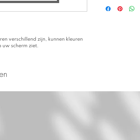
Alle prints zijn
getextureerd 
paper.
Alle prints zijn 
prints. Genum
gesigneerd.
en verschillend zijn, kunnen kleuren
Verpakt en ver
p uw scherm ziet.
verzendkoker o
Prijs is zonder li
Houd rekening 
verzending.
ten