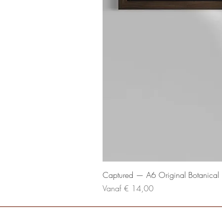
Captured — A6 Original Botanical P
Verkoopprijs
Vanaf
€ 14,00