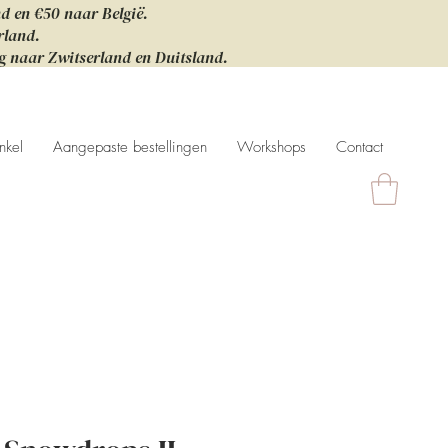
nd en €50 naar België.
rland.
ng naar Zwitserland en Duitsland.
nkel
Aangepaste bestellingen
Workshops
Contact