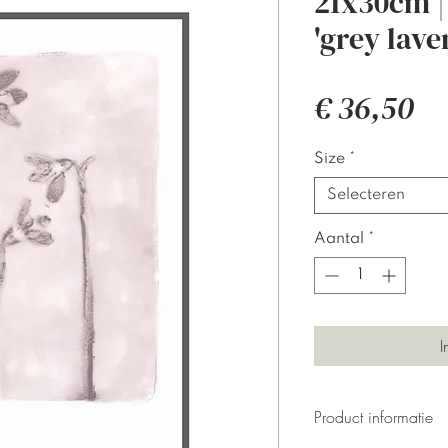
21x30cm |
'grey lave
Pr
€ 36,50
Size
*
Selecteren
Aantal
*
I
Product informatie