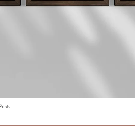
Snel overzicht
rints