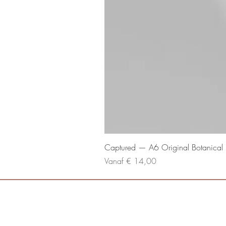
Captured — A6 Original Botanical P
Verkoopprijs
Vanaf
€ 14,00