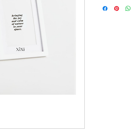
Fitting for print
Size 15x21 cm
A picture fram
the back and a 
The frame has 
hangers behind
horizontally an