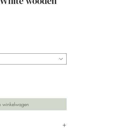
 White wooden
js
n winkelwagen