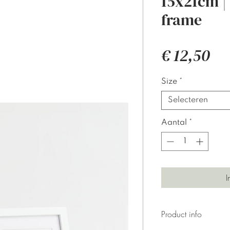
15x21cm |
frame
Pri
€ 12,50
Size
*
Selecteren
Aantal
*
I
Product info