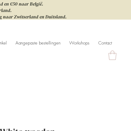
nd en €50 naar België.
rland.
ng naar Zwitserland en Duitsland.
nkel
Aangepaste bestellingen
Workshops
Contact