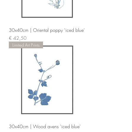
30x40cm | Oriental poppy 'iced blue'
Prijs
€ 42,50
Limited Art Prints
30x40cm | Wood avens 'iced blue'