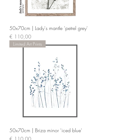
50x70cm | Lady's mantle 'petrel grey'
Prijs
€ 110,00
Limited Art Prints
50x70cm | Briza minor 'iced blue'
Prijs
€ 110,00