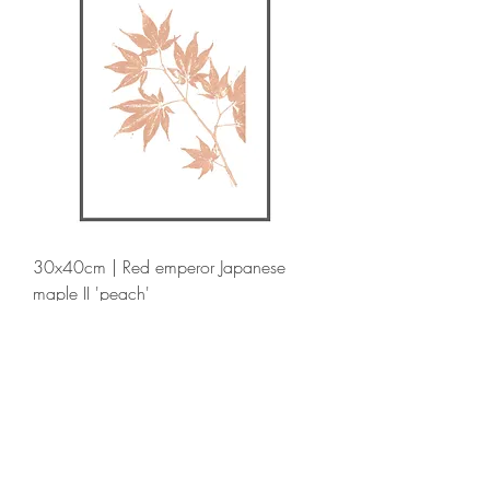
30x40cm | Red emperor Japanese
maple II 'peach'
Prijs
€ 42,50
Limited Art Prints