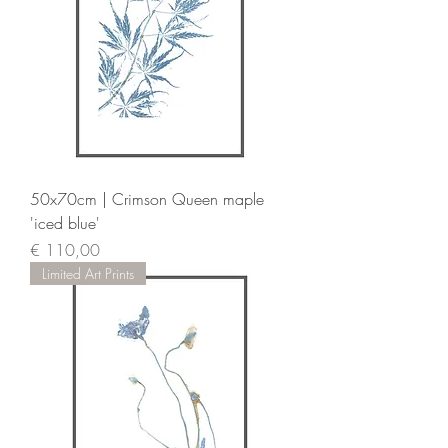
50x70cm | Crimson Queen maple
'iced blue'
Prijs
€ 110,00
Limited Art Prints