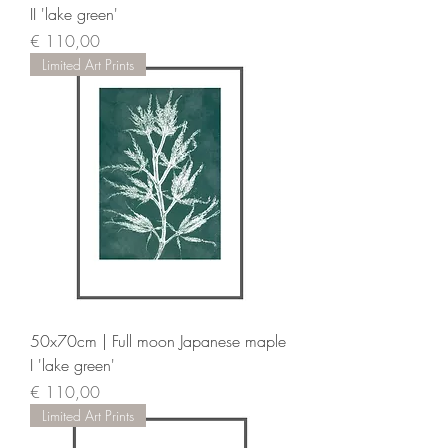
II 'lake green'
Prijs
€ 110,00
Limited Art Prints
50x70cm | Full moon Japanese maple
I 'lake green'
Prijs
€ 110,00
Limited Art Prints