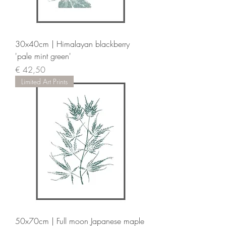
30x40cm | Himalayan blackberry
'pale mint green'
Prijs
€ 42,50
Limited Art Prints
50x70cm | Full moon Japanese maple