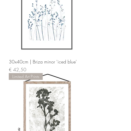
30x40cm | Briza minor 'iced blue'
Prijs
€ 42,50
Limited Art Prints