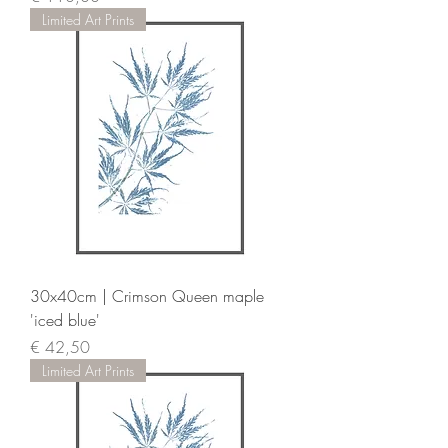
Limited Art Prints
30x40cm | Crimson Queen maple
'iced blue'
Prijs
€ 42,50
Limited Art Prints