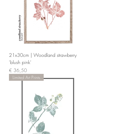
21x30cm | Woodland strawberry
'blush pink'
Prijs
€ 36,50
Limited Art Prints